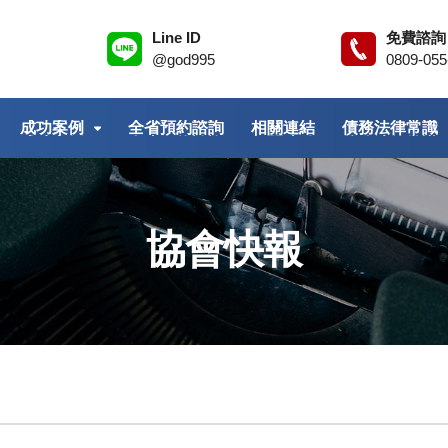
Line ID
免費諮詢
@god995
0809-055
成功案例
全省預約諮詢
相關連結
債務法律常識
協會快報